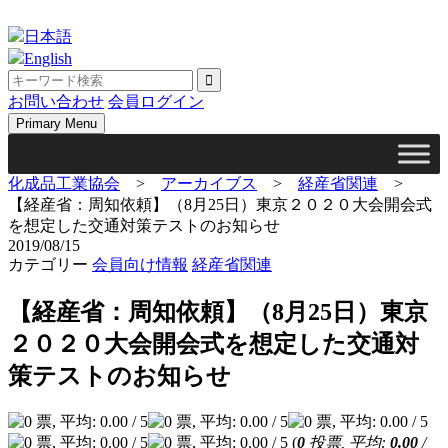
Skip
to
日本語
content
English
お問い合わせ
会員ログイン
Primary Menu
化成品工業協会
>
アーカイブス
>
経産省関連
>
【経産省：周知依頼】（8月25日）東京２０２０大会開会式
を想定した交通対策テストのお知らせ
2019/08/15
カテゴリー
会員向け情報
経産省関連
【経産省：周知依頼】（8月25日）東京
２０２０大会開会式を想定した交通対
策テストのお知らせ
(
0
投票, 平均:
0.00
/