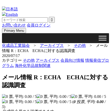
Skip
to
日本語
content
English
お問い合わせ
会員ログイン
Primary Menu
化成品工業協会
>
アーカイブス
>
その他
>
メール
情報 R：ECHA ECHAに対する認識調査
2020/07/17
カテゴリー
その他
アーカイブス
会員向け情報
情報発信プロ
グラム
海外化学品規制関連
メール情報 R：ECHA ECHAに対する
認識調査
(
0
投票, 平均:
0.00
/
5
)