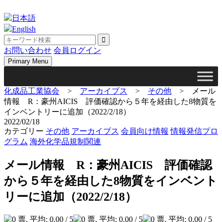
Skip
to
日本語
content
English
お問い合わせ
会員ログイン
Primary Menu
化成品工業協会
>
アーカイブス
>
その他
>
メール
情報 R：豪州AICIS 評価確認から５年を経由した8物質を
インベントリーに追加（2022/2/18）
2022/02/18
カテゴリー
その他
アーカイブス
会員向け情報
情報発信プロ
グラム
海外化学品規制関連
メール情報 R：豪州AICIS 評価確認
から５年を経由した8物質をインベント
リーに追加（2022/2/18）