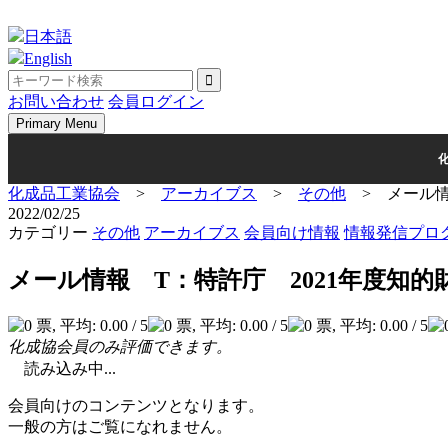
Skip
to
日本語
content
English
お問い合わせ
会員ログイン
Primary Menu
化成品工業協会
>
アーカイブス
>
その他
>
メール情
2022/02/25
カテゴリー
その他
アーカイブス
会員向け情報
情報発信プロ
メール情報 T：特許庁 2021年度知
化成協会員のみ評価できます。
読み込み中...
会員向けのコンテンツとなります。
一般の方はご覧になれません。