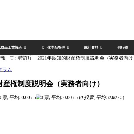
化成品工業協会
化学品管理
統計資料
刊行物
報 T：特許庁 2021年度知的財産権制度説明会（実務者向け
グラム
的財産権制度説明会（実務者向け）
(
0
投票, 平均:
0.00
/ 5
)