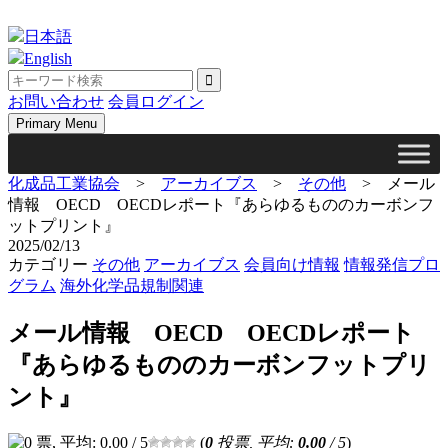
Skip
to
日本語
content
English
お問い合わせ
会員ログイン
Primary Menu
化成品工業協会
>
アーカイブス
>
その他
>
メール
情報 OECD OECDレポート『あらゆるもののカーボンフ
ットプリント』
2025/02/13
カテゴリー
その他
アーカイブス
会員向け情報
情報発信プロ
グラム
海外化学品規制関連
メール情報 OECD OECDレポート
『あらゆるもののカーボンフットプリ
ント』
(
0
投票, 平均:
0.00
/ 5
)