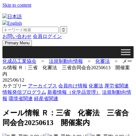
Skip to content
日本語
English
お問い合わせ
会員ログイン
Primary Menu
化成品工業協会
>
法規制動向情報
>
化審法
>
メー
ル情報 Ｒ：三省 化審法 三省合同会合20250613 開催案
内
2025/06/12
カテゴリー
アーカイブス
会員向け情報
化審法
厚労省関連
情報発信プログラム
新着情報（化学品管理）
法規制動向情
報
環境省関連
経産省関連
メール情報 Ｒ：三省 化審法 三省合
同会合20250613 開催案内