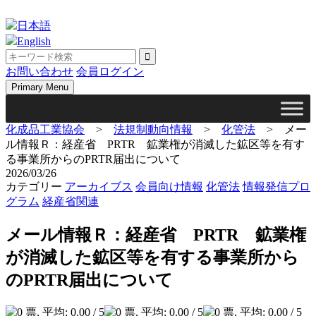
Skip
to
日本語
content
English
お問い合わせ
会員ログイン
Primary Menu
化成品工業協会
>
法規制動向情報
>
化管法
>
メー
ル情報Ｒ：経産省 PRTR 鉱業権が消滅した鉱区等を有す
る事業所からのPRTR届出について
2026/03/26
カテゴリー
アーカイブス
会員向け情報
化管法
情報発信プロ
グラム
経産省関連
メール情報Ｒ：経産省 PRTR 鉱業権
が消滅した鉱区等を有する事業所から
のPRTR届出について