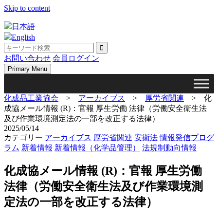
Skip to content
日本語
English
お問い合わせ
会員ログイン
Primary Menu
化成品工業協会
>
アーカイブス
>
厚労省関連
>
化
成協メール情報 (R)：官報 厚生労働 法律（労働安全衛生法
及び作業環境測定法の一部を改正する法律）
2025/05/14
カテゴリー
アーカイブス
厚労省関連
安衛法
情報発信プログ
ラム
新着情報
新着情報（化学品管理）
法規制動向情報
化成協メール情報 (R)：官報 厚生労働
法律（労働安全衛生法及び作業環境測
定法の一部を改正する法律）