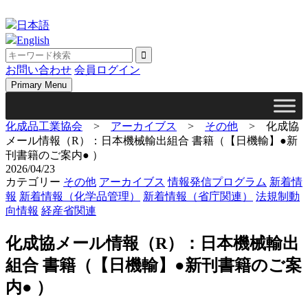
Skip
to
日本語
content
English
お問い合わせ
会員ログイン
Primary Menu
化成品工業協会
>
アーカイブス
>
その他
>
化成協
メール情報（R）：日本機械輸出組合 書籍（【日機輸】●新
刊書籍のご案内● ）
2026/04/23
カテゴリー
その他
アーカイブス
情報発信プログラム
新着情
報
新着情報（化学品管理）
新着情報（省庁関連）
法規制動
向情報
経産省関連
化成協メール情報（R）：日本機械輸出
組合 書籍（【日機輸】●新刊書籍のご案
内● ）