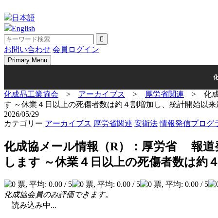
Skip
to
日本語
content
English
お問い合わせ
会員ログイン
Primary Menu
化成品工業協会
>
アーカイブス
>
厚労省関連
>
化
す ～休業４日以上の死傷者数は約４割増加し、統計開始以
2026/05/29
カテゴリー
アーカイブス
厚労省関連
安衛法
情報発信プログ
化成協メール情報（R）：厚労省 報道
します ～休業４日以上の死傷者数は約
化成協会員のみ評価できます。
読み込み中...