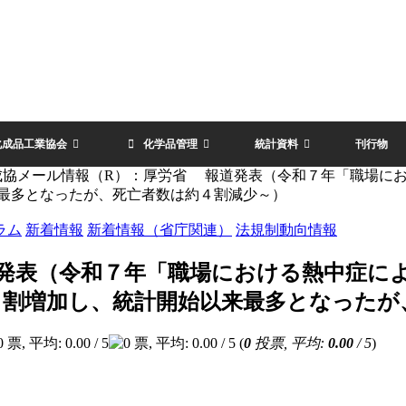
化成品工業協会
化学品管理
統計資料
刊行物
成協メール情報（R）：厚労省 報道発表（令和７年「職場にお
来最多となったが、死亡者数は約４割減少～）
ラム
新着情報
新着情報（省庁関連）
法規制動向情報
発表（令和７年「職場における熱中症によ
４割増加し、統計開始以来最多となったが
(
0
投票, 平均:
0.00
/ 5
)