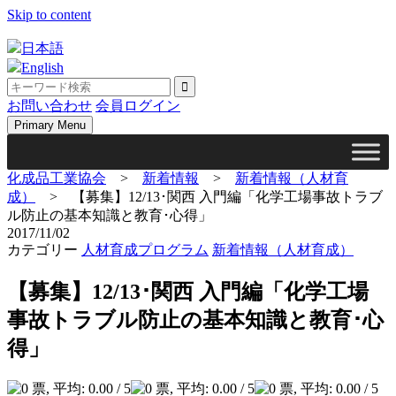
Skip to content
日本語
English
お問い合わせ
会員ログイン
Primary Menu
化成品工業協会
>
新着情報
>
新着情報（人材育
成）
>
【募集】12/13･関西 入門編「化学工場事故トラブ
ル防止の基本知識と教育･心得」
2017/11/02
カテゴリー
人材育成プログラム
新着情報（人材育成）
【募集】12/13･関西 入門編「化学工場
事故トラブル防止の基本知識と教育･心
得」