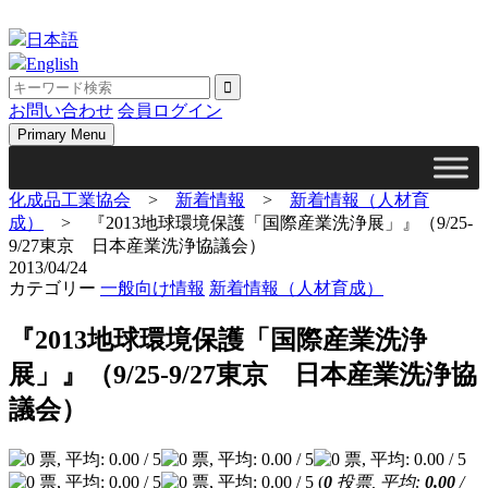
Skip
to
日本語
content
English
お問い合わせ
会員ログイン
Primary Menu
化成品工業協会
>
新着情報
>
新着情報（人材育
成）
>
『2013地球環境保護「国際産業洗浄展」』（9/25-
9/27東京 日本産業洗浄協議会）
2013/04/24
カテゴリー
一般向け情報
新着情報（人材育成）
『2013地球環境保護「国際産業洗浄
展」』（9/25-9/27東京 日本産業洗浄協
議会）
(
0
投票, 平均:
0.00
/