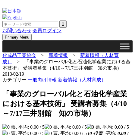
Skip
to
日本語
content
English
お問い合わせ
会員ログイン
Primary Menu
化成品工業協会
>
新着情報
>
新着情報（人材育
成）
>
「事業のグローバル化と石油化学産業における基
本技術」 受講者募集（4/10～7/17三井別館 知の市場）
2013/02/19
カテゴリー
一般向け情報
新着情報（人材育成）
「事業のグローバル化と石油化学産業
における基本技術」 受講者募集（4/10
～7/17三井別館 知の市場）
(
0
投票, 平均:
0.00
/