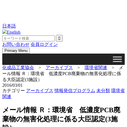
日本語
English
お問い合わせ
会員ログイン
Primary Menu
化成品工業協会
>
アーカイブス
>
環境省関連
>
メ
ール情報 Ｒ：環境省 低濃度PCB廃棄物の無害化処理に係
る大臣認定(3施設）
2016/03/01
カテゴリー
アーカイブス
情報発信プログラム
未分類
環境省
関連
メール情報 Ｒ：環境省 低濃度PCB廃
棄物の無害化処理に係る大臣認定(3施