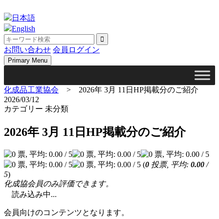
Skip
to
日本語
content
English
お問い合わせ
会員ログイン
Primary Menu
化成品工業協会
>
2026年 3月 11日HP掲載分のご紹介
2026/03/12
カテゴリー 未分類
2026年 3月 11日HP掲載分のご紹介
(
0
投票, 平均:
0.00
/
5
)
化成協会員のみ評価できます。
読み込み中...
会員向けのコンテンツとなります。