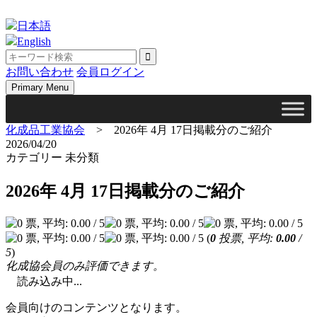
Skip
to
日本語
content
English
お問い合わせ
会員ログイン
Primary Menu
化成品工業協会
>
2026年 4月 17日掲載分のご紹介
2026/04/20
カテゴリー 未分類
2026年 4月 17日掲載分のご紹介
(
0
投票, 平均:
0.00
/
5
)
化成協会員のみ評価できます。
読み込み中...
会員向けのコンテンツとなります。