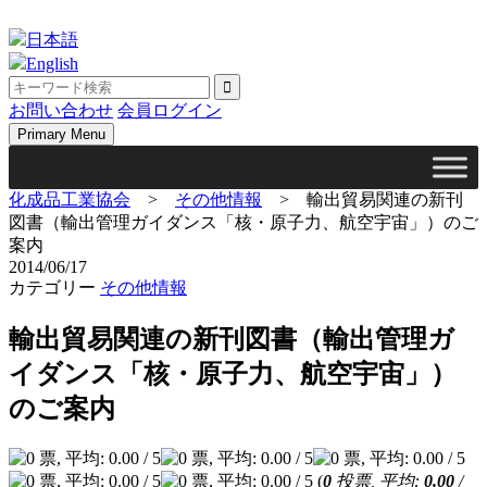
Skip
to
日本語
content
English
お問い合わせ
会員ログイン
Primary Menu
化成品工業協会
>
その他情報
>
輸出貿易関連の新刊
図書（輸出管理ガイダンス「核・原子力、航空宇宙」）のご
案内
2014/06/17
カテゴリー
その他情報
輸出貿易関連の新刊図書（輸出管理ガ
イダンス「核・原子力、航空宇宙」）
のご案内
(
0
投票, 平均:
0.00
/