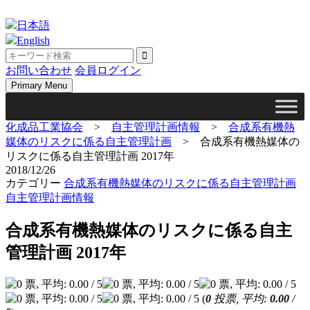
Skip
to
日本語
content
English
お問い合わせ
会員ログイン
Primary Menu
化成品工業協会
>
自主管理計画情報
>
合成系有機熱
媒体のリスクに係る自主管理計画
>
合成系有機熱媒体の
リスクに係る自主管理計画 2017年
2018/12/26
カテゴリー
合成系有機熱媒体のリスクに係る自主管理計画
自主管理計画情報
合成系有機熱媒体のリスクに係る自主
管理計画 2017年
(
0
投票, 平均:
0.00
/