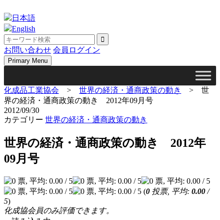
Skip
to
日本語
content
English
お問い合わせ
会員ログイン
Primary Menu
化成品工業協会
>
世界の経済・通商政策の動き
>
世
界の経済・通商政策の動き 2012年09月号
2012/09/30
カテゴリー
世界の経済・通商政策の動き
世界の経済・通商政策の動き 2012年
09月号
(
0
投票, 平均:
0.00
/
5
)
化成協会員のみ評価できます。