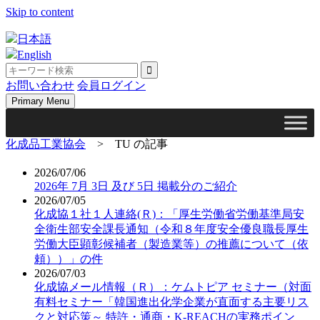
Skip to content
日本語
English
お問い合わせ
会員ログイン
Primary Menu
化成品工業協会
>
TU の記事
2026/07/06
2026年 7月 3日 及び 5日 掲載分のご紹介
2026/07/05
化成協１社１人連絡(Ｒ)：「厚生労働省労働基準局安
全衛生部安全課長通知（令和８年度安全優良職長厚生
労働大臣顕彰候補者（製造業等）の推薦について（依
頼））」の件
2026/07/03
化成協メール情報（Ｒ）：ケムトピア セミナー（対面
有料セミナー「韓国進出化学企業が直面する主要リス
クと対応策～ 特許・通商・K-REACHの実務ポイン