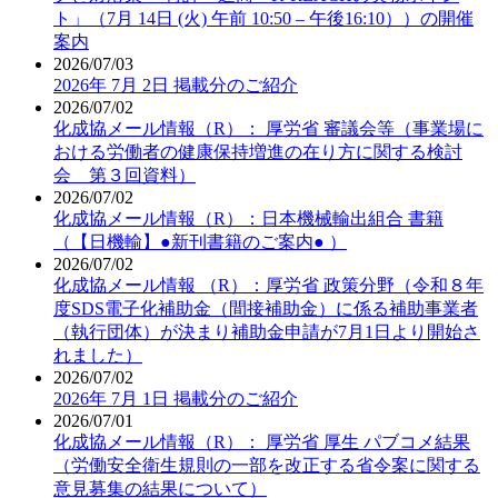
ト」（7月 14日 (火) 午前 10:50 – 午後16:10））の開催
案内
2026/07/03
2026年 7月 2日 掲載分のご紹介
2026/07/02
化成協メール情報（R）： 厚労省 審議会等（事業場に
おける労働者の健康保持増進の在り方に関する検討
会 第３回資料）
2026/07/02
化成協メール情報（R）：日本機械輸出組合 書籍
（【日機輸】●新刊書籍のご案内● ）
2026/07/02
化成協メール情報 （R）：厚労省 政策分野（令和８年
度SDS電子化補助金（間接補助金）に係る補助事業者
（執行団体）が決まり補助金申請が7月1日より開始さ
れました）
2026/07/02
2026年 7月 1日 掲載分のご紹介
2026/07/01
化成協メール情報（R）： 厚労省 厚生 パブコメ結果
（労働安全衛生規則の一部を改正する省令案に関する
意見募集の結果について）