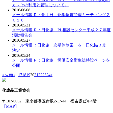
方～その利用と管理について』
2016/06/08
メール情報 Ｒ：化工日 化学物質管理ミーティング２
０１６
2016/05/31
メール情報 Ｒ：日化協 PL相談センター平成２７年度
活動報告会
2016/05/27
メール情報 ：日化協 次期体制案 ＆ 日化協３賞
決定
2016/05/24
メール情報 Ｒ：日化協 労働安全衛生法特設ページを
公開
« 先頭
«
...
17
18
19
20
21
22
23
24
»
化成品工業協会
〒107-0052 東京都港区赤坂2-17-44 福吉坂ビル4階
【MAP】