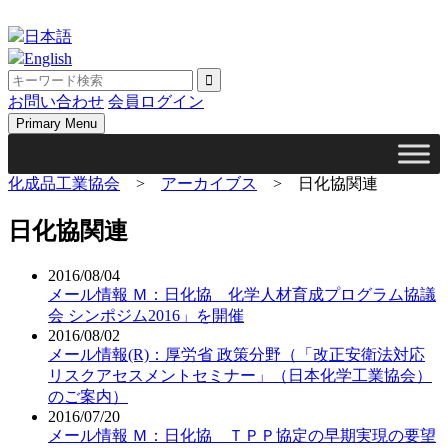
Skip
to
日本語
content
English
お問い合わせ
会員ログイン
Primary Menu
化成品工業協会
>
アーカイブス
>
日化協関連
日化協関連
2016/08/04
メール情報 Ｍ：日化協 化学人材育成プログラム協議
会 シンポジム2016」を開催
2016/08/02
メール情報(R)：厚労省 政策分野（「改正安衛法対応
リスクアセスメントセミナー」（日本化学工業協会）
のご案内）
2016/07/20
メール情報 Ｍ：日化協 ＴＰＰ協定の早期実現の要望