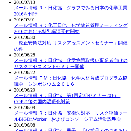
2016/07/13
メール情報 Ｒ：日化協 グラフでみる日本の化学工業
2016を刊行
2016/07/01
メール情報 Ｒ：化工日他 化学物質管理ミーティング
2016における特別講演受付開始
2016/06/30
「改正安衛法対応 リスクアセスメントセミナー」開催
の件
2016/06/28
メール情報 Ｒ：日化協 化学物質取扱い事業者向けの
リスクアセスメントセミナー開催
2016/06/22
メール情報 ＴＭ：日化協 化学人材育成プログラム協
議会 シンポジウム２０１６
2016/06/20
メール情報 Ｒ：日化協 第1回定期セミナー2016
COP21後の国内温暖化対策
2016/06/09
メール情報 Ｒ：日化協 安衛法対応 リスク評価ツー
ルBIGDr.Worker およびコンソーシアム活動説明会
2016/06/08
メール情報 Ｒ：日化協 冊子 『化学品とのつきあい