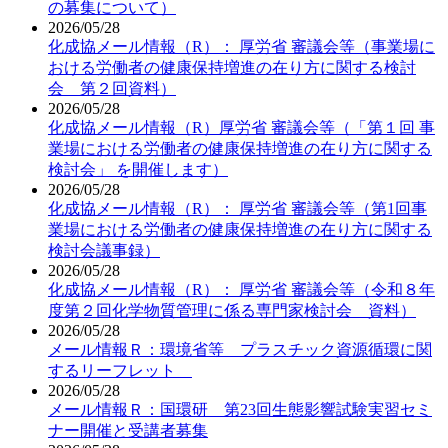
の募集について）
2026/05/28
化成協メール情報（R）： 厚労省 審議会等（事業場に
おける労働者の健康保持増進の在り方に関する検討
会 第２回資料）
2026/05/28
化成協メール情報（R）厚労省 審議会等（「第１回 事
業場における労働者の健康保持増進の在り方に関する
検討会」 を開催します）
2026/05/28
化成協メール情報（R）： 厚労省 審議会等（第1回事
業場における労働者の健康保持増進の在り方に関する
検討会議事録）
2026/05/28
化成協メール情報（R）： 厚労省 審議会等（令和８年
度第２回化学物質管理に係る専門家検討会 資料）
2026/05/28
メール情報Ｒ：環境省等 プラスチック資源循環に関
するリーフレット
2026/05/28
メール情報Ｒ：国環研 第23回生態影響試験実習セミ
ナー開催と受講者募集