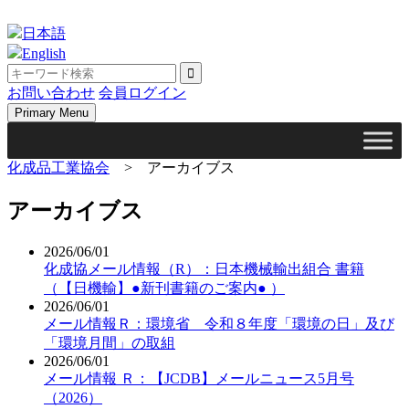
Skip
to
日本語
content
English
お問い合わせ
会員ログイン
Primary Menu
化成品工業協会
>
アーカイブス
アーカイブス
2026/06/01
化成協メール情報（R）：日本機械輸出組合 書籍
（【日機輸】●新刊書籍のご案内● ）
2026/06/01
メール情報Ｒ：環境省 令和８年度「環境の日」及び
「環境月間」の取組
2026/06/01
メール情報 Ｒ：【JCDB】メールニュース5月号
（2026）