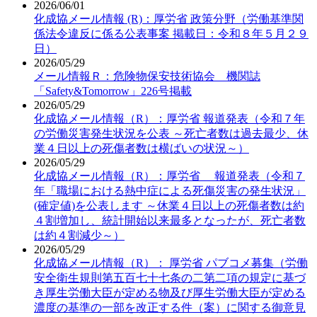
2026/06/01
化成協メール情報 (R)：厚労省 政策分野（労働基準関
係法令違反に係る公表事案 掲載日：令和８年５月２９
日）
2026/05/29
メール情報Ｒ：危険物保安技術協会 機関誌
「Safety&Tomorrow」226号掲載
2026/05/29
化成協メール情報（R）：厚労省 報道発表（令和７年
の労働災害発生状況を公表 ～死亡者数は過去最少、休
業４日以上の死傷者数は横ばいの状況～）
2026/05/29
化成協メール情報（R）：厚労省 報道発表（令和７
年「職場における熱中症による死傷災害の発生状況」
(確定値)を公表します ～休業４日以上の死傷者数は約
４割増加し、統計開始以来最多となったが、死亡者数
は約４割減少～）
2026/05/29
化成協メール情報（R）： 厚労省 パブコメ募集（労働
安全衛生規則第五百七十七条の二第二項の規定に基づ
き厚生労働大臣が定める物及び厚生労働大臣が定める
濃度の基準の一部を改正する件（案）に関する御意見