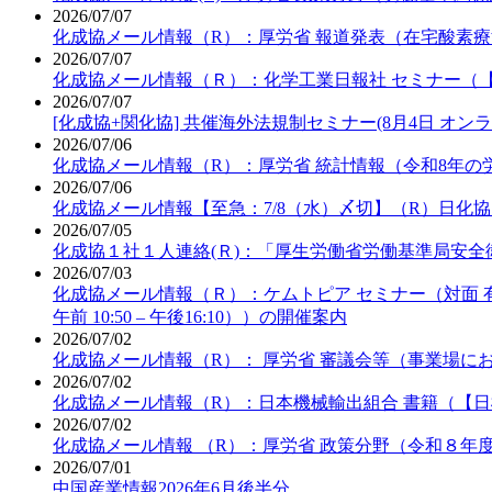
2026/07/07
化成協メール情報（R）：厚労省 報道発表（在宅酸素
2026/07/07
化成協メール情報（Ｒ）：化学工業日報社 セミナー（【
2026/07/07
[化成協+関化協] 共催海外法規制セミナー(8月4日 オ
2026/07/06
化成協メール情報（R）：厚労省 統計情報（令和8年の
2026/07/06
化成協メール情報【至急：7/8（水）〆切】（R）日化
2026/07/05
化成協１社１人連絡(Ｒ)：「厚生労働省労働基準局安
2026/07/03
化成協メール情報（Ｒ）：ケムトピア セミナー（対面 有
午前 10:50 – 午後16:10））の開催案内
2026/07/02
化成協メール情報（R）： 厚労省 審議会等（事業場
2026/07/02
化成協メール情報（R）：日本機械輸出組合 書籍（【日
2026/07/02
化成協メール情報 （R）：厚労省 政策分野（令和８年
2026/07/01
中国産業情報2026年6月後半分