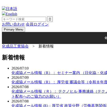
Skip
to
日本語
content
English
お問い合わせ
会員ログイン
Primary Menu
化成品工業協会
>
新着情報
新着情報
2026/07/10
化成協メール情報（R）： セミナー案内 （日化協・化
2026/07/09
化成協メール情報（R）： 厚労省 審議会等（令和８年
2026/07/08
化成協メール情報（Ｒ）： テクノヒル 事務連絡（テク
ト配布へのご協力のお願い）
2026/07/08
化成協メール情報 (R)：厚労省 政策分野（労働基準