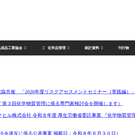
化成品工業協会
化学品管理
統計資料
刊行物
成協共催 「2026年度リスクアセスメントセミナー（実践編）
度 第３回化学物質管理に係る専門家検討会を開催します）
ノヒル株式会社 令和８年度 厚生労働省委託事業 『化学物質
関係法令違反に係る公表事案 掲載日：令和８年６月３０日）