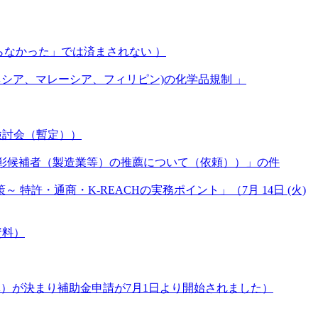
らなかった」では済まされない ）
ドネシア、マレーシア、フィリピン)の化学品規制 」
検討会（暫定））
顕彰候補者（製造業等）の推薦について（依頼））」の件
・通商・K-REACHの実務ポイント」（7月 14日 (火)
資料）
体）が決まり補助金申請が7月1日より開始されました）