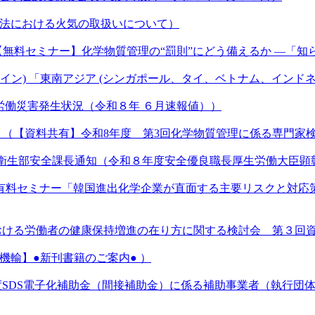
療法における火気の取扱いについて）
無料セミナー】化学物質管理の“罰則”にどう備えるか ―「知
ンライン) 「東南アジア (シンガポール、タイ、ベトナム、イン
労働災害発生状況（令和８年 ６月速報値））
協 （【資料共有】令和8年度 第3回化学物質管理に係る専門家
全衛生部安全課長通知（令和８年度安全優良職長厚生労働大臣
料セミナー「韓国進出化学企業が直面する主要リスクと対応策～ 特許
における労働者の健康保持増進の在り方に関する検討会 第３回
機輸】●新刊書籍のご案内● ）
度SDS電子化補助金（間接補助金）に係る補助事業者（執行団