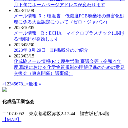
月下旬にホームページアドレスが変わります
2023/11/08
メール情報 Ｒ：環境省 低濃度PCB廃棄物の無害化処
理に係る大臣認定について（ゼロ・ジャパン）
2023/10/05
メール情報 R：ECHA マイクロプラスチックに関す
る“制限”が発効します
2023/08/30
2023年 8月 29日 HP掲載分のご紹介
2023/03/15
化成協メール情報(R)：厚生労働 審議会等（令和４年
度 職場における化学物質規制の理解促進のための意見
交換会（東京開催）議事録）
«
1
2
3
4
5
6
7
8
...
»
最後 »
化成品工業協会
〒107-0052 東京都港区赤坂2-17-44 福吉坂ビル4階
【MAP】