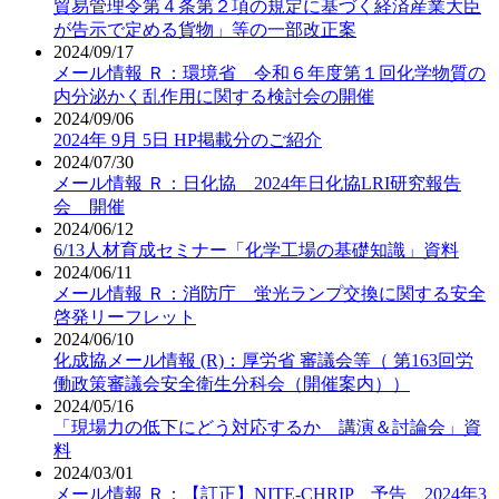
貿易管理令第４条第２項の規定に基づく経済産業大臣
が告示で定める貨物」等の一部改正案
2024/09/17
メール情報 Ｒ：環境省 令和６年度第１回化学物質の
内分泌かく乱作用に関する検討会の開催
2024/09/06
2024年 9月 5日 HP掲載分のご紹介
2024/07/30
メール情報 Ｒ：日化協 2024年日化協LRI研究報告
会 開催
2024/06/12
6/13人材育成セミナー「化学工場の基礎知識」資料
2024/06/11
メール情報 Ｒ：消防庁 蛍光ランプ交換に関する安全
啓発リーフレット
2024/06/10
化成協メール情報 (R)：厚労省 審議会等（ 第163回労
働政策審議会安全衛生分科会（開催案内））
2024/05/16
「現場力の低下にどう対応するか 講演＆討論会」資
料
2024/03/01
メール情報 Ｒ：【訂正】NITE-CHRIP 予告 2024年3