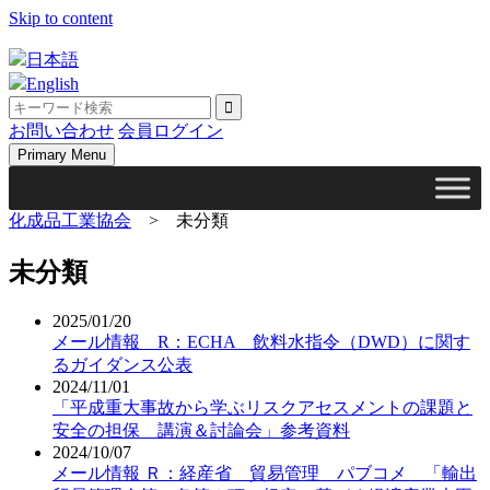
Skip to content
日本語
English
お問い合わせ
会員ログイン
Primary Menu
化成品工業協会
>
未分類
未分類
2025/01/20
メール情報 R：ECHA 飲料水指令（DWD）に関す
るガイダンス公表
2024/11/01
「平成重大事故から学ぶリスクアセスメントの課題と
安全の担保 講演＆討論会」参考資料
2024/10/07
メール情報 Ｒ：経産省 貿易管理 パブコメ 「輸出