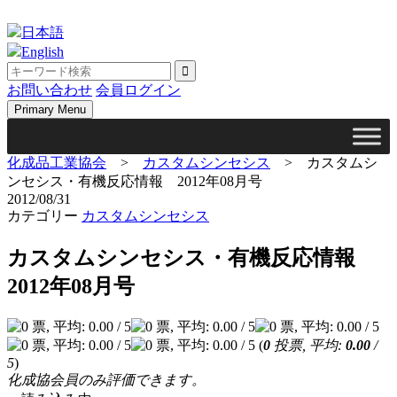
Skip
to
日本語
content
English
お問い合わせ
会員ログイン
Primary Menu
化成品工業協会
>
カスタムシンセシス
>
カスタムシ
ンセシス・有機反応情報 2012年08月号
2012/08/31
カテゴリー
カスタムシンセシス
カスタムシンセシス・有機反応情報
2012年08月号
(
0
投票, 平均:
0.00
/
5
)
化成協会員のみ評価できます。