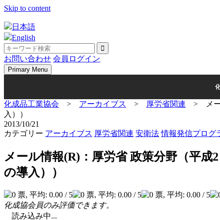
Skip to content
日本語
English
お問い合わせ
会員ログイン
Primary Menu
化成品工業協会
>
アーカイブス
>
厚労省関連
>
メー
入））
2013/10/21
カテゴリー
アーカイブス
厚労省関連
安衛法
情報発信プログ
メール情報(R)：厚労省 政策分野（平成
の導入））
化成協会員のみ評価できます。
読み込み中...