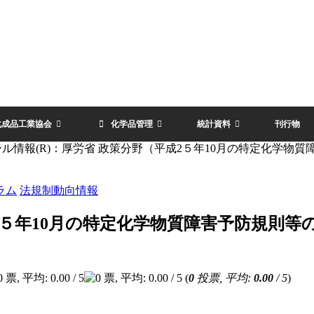
化成品工業協会
化学品管理
統計資料
刊行物
ル情報(R)：厚労省 政策分野（平成2５年10月の特定化学物質
ラム
法規制動向情報
2５年10月の特定化学物質障害予防規則等
(
0
投票, 平均:
0.00
/ 5
)