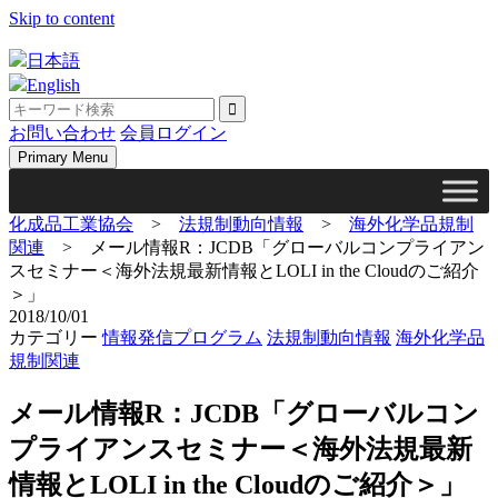
Skip to content
日本語
English
お問い合わせ
会員ログイン
Primary Menu
化成品工業協会
>
法規制動向情報
>
海外化学品規制
関連
>
メール情報R：JCDB「グローバルコンプライアン
スセミナー＜海外法規最新情報とLOLI in the Cloudのご紹介
＞」
2018/10/01
カテゴリー
情報発信プログラム
法規制動向情報
海外化学品
規制関連
メール情報R：JCDB「グローバルコン
プライアンスセミナー＜海外法規最新
情報とLOLI in the Cloudのご紹介＞」