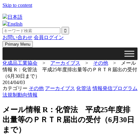
Skip to content
日本語
English
お問い合わせ
会員ログイン
Primary Menu
化成品工業協会
>
アーカイブス
>
その他
>
メール
情報 R：化管法 平成25年度排出量等のＰＲＴＲ届出の受付
（6月30日まで）
2014/04/03
カテゴリー
その他
アーカイブス
化管法
情報発信プログラム
法規制動向情報
メール情報 R：化管法 平成25年度排
出量等のＰＲＴＲ届出の受付（6月30日
まで）