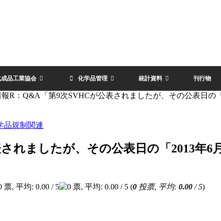
化成品工業協会
化学品管理
統計資料
刊行物
報R：Q&A「第9次SVHCが公表されましたが、その公表日の「
学品規制関連
表されましたが、その公表日の「2013年6
(
0
投票, 平均:
0.00
/ 5
)