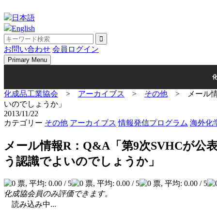
Skip
to
日本語
content
English
お問い合わせ
会員ログイン
Primary Menu
化成品工業協会
>
アーカイブス
>
その他
>
メール情
いのでしょうか」
2013/11/22
カテゴリー
その他
アーカイブス
情報発信プログラム
海外化
メール情報R：Q&A「第9次SVHCが公
う認識でよいのでしょうか」
化成協会員のみ評価できます。
読み込み中...