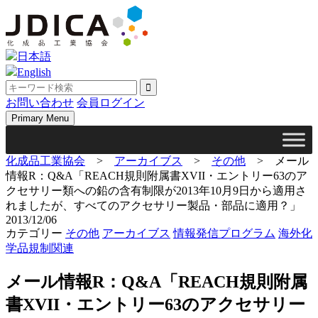
Skip
to
content
日本語
English
お問い合わせ
会員ログイン
Primary Menu
化成品工業協会
>
アーカイブス
>
その他
>
メール
情報R：Q&A「REACH規則附属書XVII・エントリー63のア
クセサリー類への鉛の含有制限が2013年10月9日から適用さ
れましたが、すべてのアクセサリー製品・部品に適用？」
2013/12/06
カテゴリー
その他
アーカイブス
情報発信プログラム
海外化
学品規制関連
メール情報R：Q&A「REACH規則附属
書XVII・エントリー63のアクセサリー