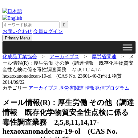
Skip
to
日本語
content
English
お問い合わせ
会員ログイン
Primary Menu
化成品工業協会
>
アーカイブス
>
厚労省関連
>
メ
ール情報(R)：厚生労働 その他（調達情報 既存化学物質安
全性点検に係る毒性調査業務 2,5,8,11,14,17-
hexaoxanonadecan-19-ol (CAS No. 23601-40-3)他１物質
2014/09/22
カテゴリー
アーカイブス
厚労省関連
情報発信プログラム
メール情報(R)：厚生労働 その他（調達
情報 既存化学物質安全性点検に係る
毒性調査業務 2,5,8,11,14,17-
hexaoxanonadecan-19-ol (CAS No.