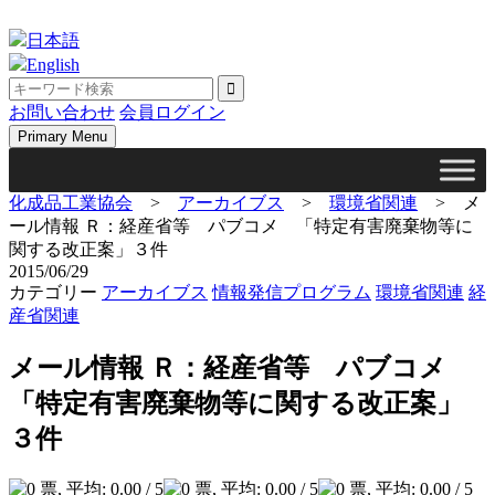
Skip
to
日本語
content
English
お問い合わせ
会員ログイン
Primary Menu
化成品工業協会
>
アーカイブス
>
環境省関連
>
メ
ール情報 Ｒ：経産省等 パブコメ 「特定有害廃棄物等に
関する改正案」３件
2015/06/29
カテゴリー
アーカイブス
情報発信プログラム
環境省関連
経
産省関連
メール情報 Ｒ：経産省等 パブコメ
「特定有害廃棄物等に関する改正案」
３件