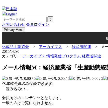
Skip
to
日本語
content
English
お問い合わせ
会員ログイン
Primary Menu
化成品工業協会
>
アーカイブス
>
経産省関連
>
メ
2015/07/30
カテゴリー
アーカイブス
情報発信プログラム
経産省関連
メール情報M：経済産業省「生産動態統
化成協会員のみ評価できます。
読み込み中...
会員向けのコンテンツとなります。
一般の方はご覧になれません。