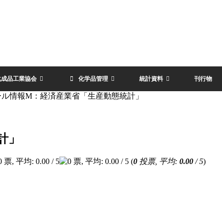
化成品工業協会
化学品管理
統計資料
刊行物
ール情報M：経済産業省「生産動態統計」
計」
(
0
投票, 平均:
0.00
/ 5
)