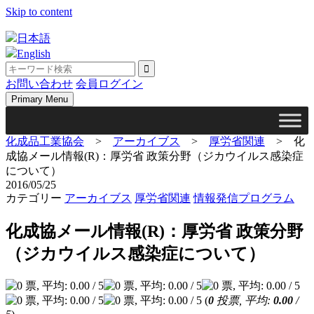
Skip to content
日本語
English
お問い合わせ
会員ログイン
Primary Menu
化成品工業協会
>
アーカイブス
>
厚労省関連
>
化
成協メール情報(R)：厚労省 政策分野（ジカウイルス感染症
について）
2016/05/25
カテゴリー
アーカイブス
厚労省関連
情報発信プログラム
化成協メール情報(R)：厚労省 政策分野
（ジカウイルス感染症について）
(
0
投票, 平均:
0.00
/