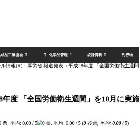
化成品工業協会
化学品管理
統計資料
刊行物
ール情報(R)：厚労省 報道発表（平成28年度 「全国労働衛生
成28年度 「全国労働衛生週間」を10月に
(
0
投票, 平均:
0.00
/ 5
)