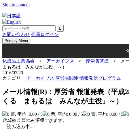
Skip to content
日本語
English
お問い合わせ
会員ログイン
Primary Menu
化成品工業協会
>
アーカイブス
>
厚労省関連
>
メ
まもるは みんなが主役」～）
2016/07/20
カテゴリー
アーカイブス
厚労省関連
情報発信プログラム
メール情報(R)：厚労省 報道発表（平
くる まもるは みんなが主役」～）
化成協会員のみ評価できます。
読み込み中...