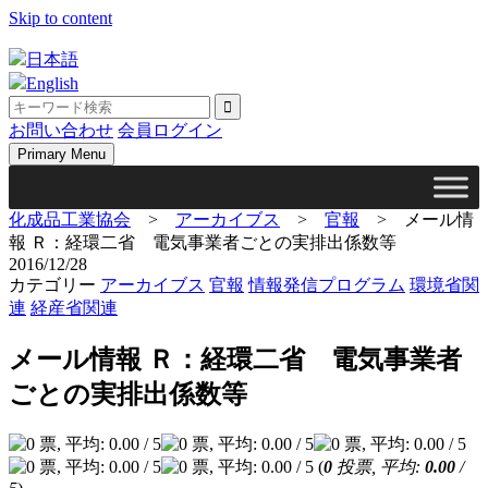
Skip to content
日本語
English
お問い合わせ
会員ログイン
Primary Menu
化成品工業協会
>
アーカイブス
>
官報
>
メール情
報 Ｒ：経環二省 電気事業者ごとの実排出係数等
2016/12/28
カテゴリー
アーカイブス
官報
情報発信プログラム
環境省関
連
経産省関連
メール情報 Ｒ：経環二省 電気事業者
ごとの実排出係数等
(
0
投票, 平均:
0.00
/