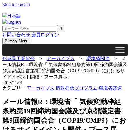
Skip to content
日本語
English
お問い合わせ
会員ログイン
Primary Menu
化成品工業協会
>
アーカイブス
>
環境省関連
>
メ
ール情報R：環境省「 気候変動枠組条約第19回締約国会議及
び京都議定書第9回締約国会合（COP19/CMP9）におけるサ
イドイベント開催・ブース展示」
2013/11/01
カテゴリー
アーカイブス
情報発信プログラム
環境省関連
メール情報R：環境省「 気候変動枠組
条約第19回締約国会議及び京都議定書
第9回締約国会合（COP19/CMP9）にお
けるサイドイベント開催・ブース展