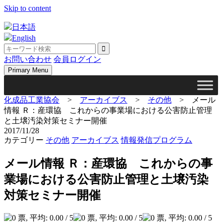
Skip to content
日本語
English
お問い合わせ
会員ログイン
Primary Menu
化成品工業協会
>
アーカイブス
>
その他
>
メール
情報 Ｒ：産環協 これからの事業場における公害防止管理
と土壌汚染対策セミナー開催
2017/11/28
カテゴリー
その他
アーカイブス
情報発信プログラム
メール情報 Ｒ：産環協 これからの事
業場における公害防止管理と土壌汚染
対策セミナー開催