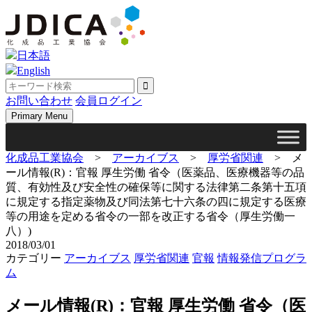
Skip
to
content
日本語
English
お問い合わせ
会員ログイン
Primary Menu
化成品工業協会
>
アーカイブス
>
厚労省関連
>
メ
ール情報(R)：官報 厚生労働 省令（医薬品、医療機器等の品
質、有効性及び安全性の確保等に関する法律第二条第十五項
に規定する指定薬物及び同法第七十六条の四に規定する医療
等の用途を定める省令の一部を改正する省令（厚生労働一
八）)
2018/03/01
カテゴリー
アーカイブス
厚労省関連
官報
情報発信プログラ
ム
メール情報(R)：官報 厚生労働 省令（医