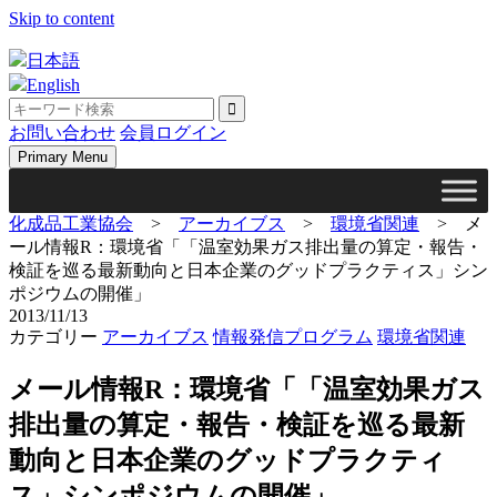
Skip to content
日本語
English
お問い合わせ
会員ログイン
Primary Menu
化成品工業協会
>
アーカイブス
>
環境省関連
>
メ
ール情報R：環境省「「温室効果ガス排出量の算定・報告・
検証を巡る最新動向と日本企業のグッドプラクティス」シン
ポジウムの開催」
2013/11/13
カテゴリー
アーカイブス
情報発信プログラム
環境省関連
メール情報R：環境省「「温室効果ガス
排出量の算定・報告・検証を巡る最新
動向と日本企業のグッドプラクティ
ス」シンポジウムの開催」