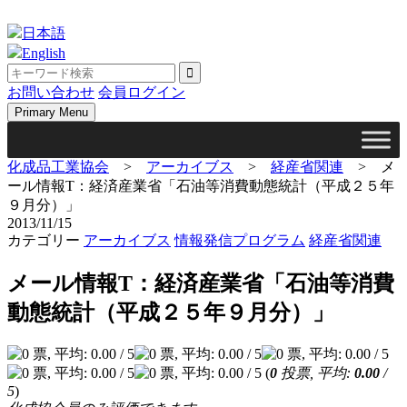
Skip
to
日本語
content
English
お問い合わせ
会員ログイン
Primary Menu
化成品工業協会
>
アーカイブス
>
経産省関連
>
メ
ール情報T：経済産業省「石油等消費動態統計（平成２５年
９月分）」
2013/11/15
カテゴリー
アーカイブス
情報発信プログラム
経産省関連
メール情報T：経済産業省「石油等消費
動態統計（平成２５年９月分）」
(
0
投票, 平均:
0.00
/
5
)