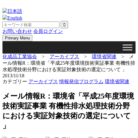
Skip
to
日本語
content
English
お問い合わせ
会員ログイン
Primary Menu
化成品工業協会
>
アーカイブス
>
環境省関連
>
メ
ール情報R：環境省「平成25年度環境技術実証事業 有機性排
水処理技術分野における実証対象技術の選定について 」
2013/11/18
カテゴリー
アーカイブス
情報発信プログラム
環境省関連
メール情報R：環境省「平成25年度環境
技術実証事業 有機性排水処理技術分野
における実証対象技術の選定について
」