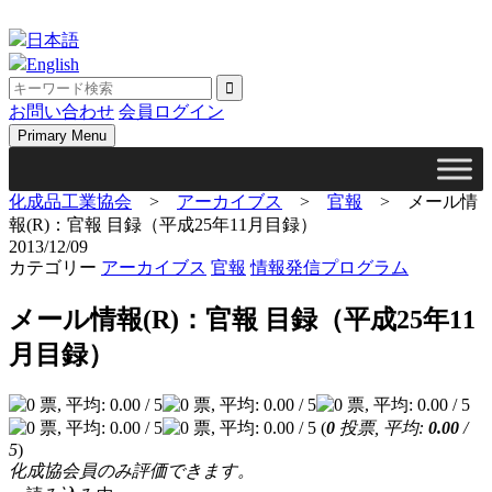
Skip
to
日本語
content
English
お問い合わせ
会員ログイン
Primary Menu
化成品工業協会
>
アーカイブス
>
官報
>
メール情
報(R)：官報 目録（平成25年11月目録）
2013/12/09
カテゴリー
アーカイブス
官報
情報発信プログラム
メール情報(R)：官報 目録（平成25年11
月目録）
(
0
投票, 平均:
0.00
/
5
)
化成協会員のみ評価できます。