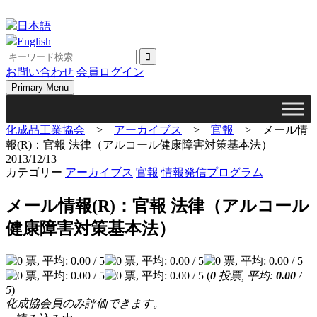
Skip
to
日本語
content
English
お問い合わせ
会員ログイン
Primary Menu
化成品工業協会
>
アーカイブス
>
官報
>
メール情
報(R)：官報 法律（アルコール健康障害対策基本法）
2013/12/13
カテゴリー
アーカイブス
官報
情報発信プログラム
メール情報(R)：官報 法律（アルコール
健康障害対策基本法）
(
0
投票, 平均:
0.00
/
5
)
化成協会員のみ評価できます。