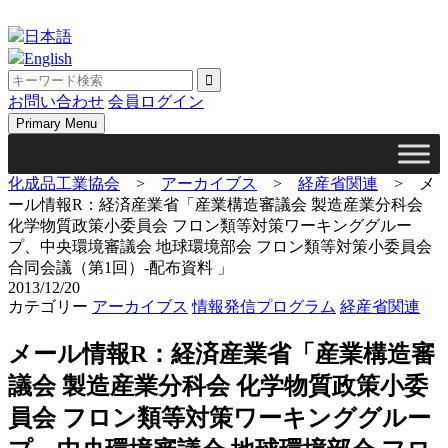
Skip
to
日本語
content
English
お問い合わせ
会員ログイン
Primary Menu
化成品工業協会
>
アーカイブス
>
経産省関連
>
メ
ール情報R：経済産業省「産業構造審議会 製造産業分科会
化学物質政策小委員会 フロン類等対策ワーキンググルー
プ、中央環境審議会 地球環境部会 フロン類等対策小委員会
合同会議（第1回）‐配布資料 」
2013/12/20
カテゴリー
アーカイブス
情報発信プログラム
経産省関連
メール情報R：経済産業省「産業構造審
議会 製造産業分科会 化学物質政策小委
員会 フロン類等対策ワーキンググルー