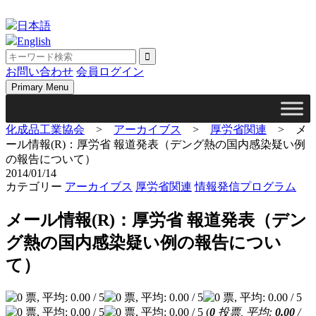
Skip
to
日本語
content
English
お問い合わせ
会員ログイン
Primary Menu
化成品工業協会
>
アーカイブス
>
厚労省関連
>
メ
ール情報(R)：厚労省 報道発表（デング熱の国内感染疑い例
の報告について）
2014/01/14
カテゴリー
アーカイブス
厚労省関連
情報発信プログラム
メール情報(R)：厚労省 報道発表（デン
グ熱の国内感染疑い例の報告につい
て）
(
0
投票, 平均:
0.00
/