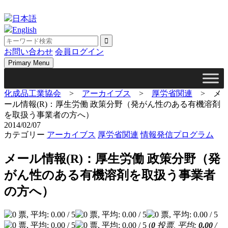
Skip
to
日本語
content
English
お問い合わせ
会員ログイン
Primary Menu
化成品工業協会
>
アーカイブス
>
厚労省関連
>
メ
ール情報(R)：厚生労働 政策分野（発がん性のある有機溶剤
を取扱う事業者の方へ）
2014/02/07
カテゴリー
アーカイブス
厚労省関連
情報発信プログラム
メール情報(R)：厚生労働 政策分野（発
がん性のある有機溶剤を取扱う事業者
の方へ）
(
0
投票, 平均:
0.00
/