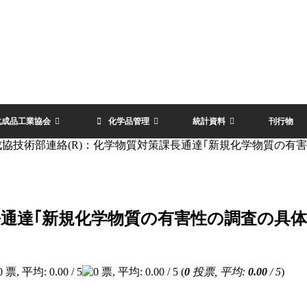
化成品工業協会
化学品管理
統計資料
刊行物
成協技術部連絡(R)：化学物質対策課長通達｢新規化学物質の有
長通達｢新規化学物質の有害性の調査の具
(
0
投票, 平均:
0.00
/ 5
)