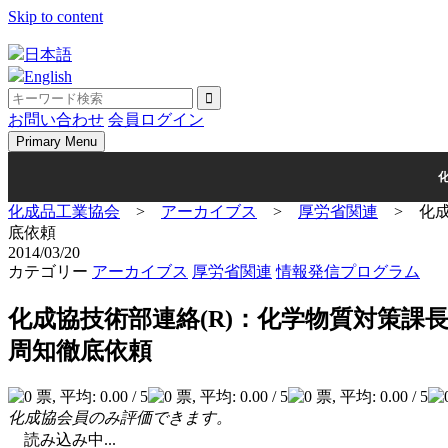
Skip to content
日本語
English
お問い合わせ
会員ログイン
Primary Menu
化成品工業協会
>
アーカイブス
>
厚労省関連
>
化
底依頼
2014/03/20
カテゴリー
アーカイブス
厚労省関連
情報発信プログラム
化成協技術部連絡(R)：化学物質対策課
周知徹底依頼
化成協会員のみ評価できます。
読み込み中...