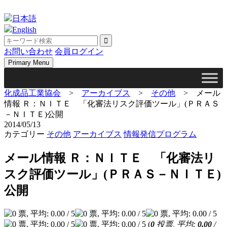
Skip
to
日本語
content
English
お問い合わせ
会員ログイン
Primary Menu
化成品工業協会
>
アーカイブス
>
その他
>
メール
情報 Ｒ：ＮＩＴＥ 「化審法リスク評価ツール」(ＰＲＡＳ
－ＮＩＴＥ)公開
2014/05/13
カテゴリー
その他
アーカイブス
情報発信プログラム
メール情報 Ｒ：ＮＩＴＥ 「化審法リ
スク評価ツール」(ＰＲＡＳ－ＮＩＴＥ)
公開
(
0
投票, 平均:
0.00
/