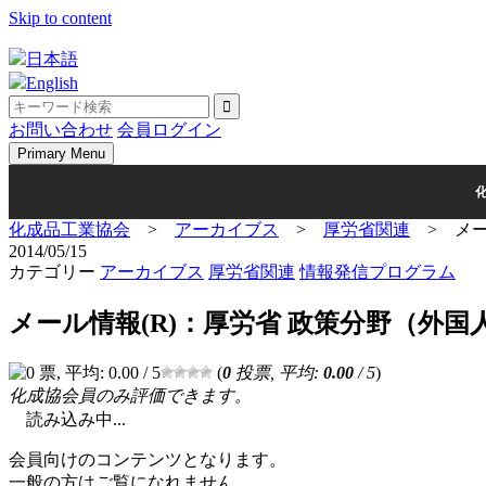
Skip to content
日本語
English
お問い合わせ
会員ログイン
Primary Menu
化成品工業協会
>
アーカイブス
>
厚労省関連
>
メ
2014/05/15
カテゴリー
アーカイブス
厚労省関連
情報発信プログラム
メール情報(R)：厚労省 政策分野（外
(
0
投票, 平均:
0.00
/ 5
)
化成協会員のみ評価できます。
読み込み中...
会員向けのコンテンツとなります。
一般の方はご覧になれません。